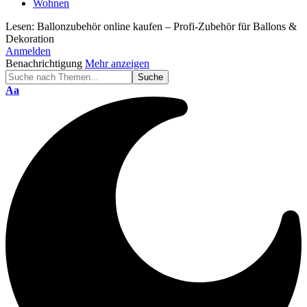
Wohnen
Lesen:
Ballonzubehör online kaufen – Profi-Zubehör für Ballons &
Dekoration
Anmelden
Benachrichtigung
Mehr anzeigen
Schriftgröße
Aa
ändern