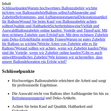
Inhalt
Schlüsselpunkte
Warum hochwertiges Ballonzubehör wichtig
ist
Arten von Ballonzubehör
Ballons selbst
Aufblasgeräte und
Zubehör
Befestigungs- und Aufhängungsmaterial
Dekorationsartikel
für Ballons
Worauf Sie beim Kauf von Ballonzubehör achten
sollten
Qualität und Haltbarkeit
Sicherheitshinweise
Vielfalt und
Auswahl
Ballonzubehör online kaufen: Vorteile und Tipps
Fazit: Mit
dem richtigen Zubehör zum Erfolg
Fazit: Mit dem richtigen Zubehör
zum Deko-Erfolg
Häufig gestellte Fragen
Warum ist gutes Zubehör
für Ballons so wichtig?
Welche Arten von Zubehör gibt es für
Ballons?
Worauf sollten wir achten, wenn wir Zubehör kaufen?
Was
sind die Vorteile, wenn wir Zubehör online kaufen?
Gibt es auch
umweltfreundliches Zubehör?
Wie können wir sicherstellen, dass
unsere Ballondekoration ein Erfolg wird?
Schlüsselpunkte
Hochwertiges Ballonzubehör erleichtert die Arbeit und sorgt
für professionelle Ergebnisse.
Die Auswahl reicht von Ballons über Aufblasgeräte bis hin zu
Befestigungsmaterial
und Deko-Artikeln.
Achten Sie beim Kauf auf Qualität, Haltbarkeit und
Sicherheit.