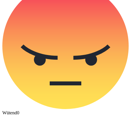
Wütend
0