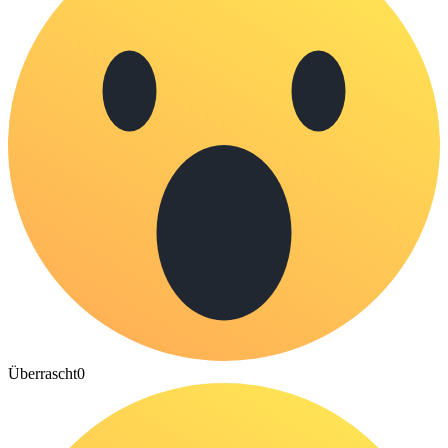
Überrascht
0