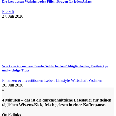
Die kreativsten Wahrheit oder Pflicht Fragen für jeden Anlass
Freizeit
27. Juli 2026
Wie kann ich meinen Enkeln Geld schenken? Möglichkeiten, Freibeträge
und wichtige Tipps
Finanzen & Investitionen
Leben
Lifestyle
Wirtschaft
Wohnen
26. Juli 2026
//
4 Minuten – das ist die durchschnittliche Lesedauer für deinen
täglichen Wissens-Kick, frisch gelesen in einer Kaffeepause.
Quicklinks