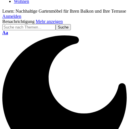
Wohnen
Lesen:
Nachhaltige Gartenmöbel für Ihren Balkon und Ihre Terrasse
Anmelden
Benachrichtigung
Mehr anzeigen
Schriftgröße
Aa
ändern