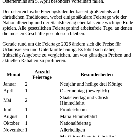
Ostertermins am 5. April besonders vorteilhaft fallen.
Der österreichische Feiertagskalender basiert größtenteils auf
christlichen Traditionen, wobei einige säkulare Feiertage wie der
Nationalfeiertag und der Staatsfeiertag ebenfalls eine wichtige Rolle
spielen. Alle gesetzlichen Feiertage sind arbeitsfreie Tage, an denen
die meisten Geschäfte geschlossen bleiben.
Gerade rund um die Feiertage 2026 ändern sich die Preise für
Urlaubsreisen und Unterkünfte häufig. Es lohnt sich daher,
frühzeitig Angebote zu vergleichen, um von günstigen Preisen und
aktuellen Rabatten zu profitieren.
Anzahl
Monat
Besonderheiten
Feiertage
Januar
2
Neujahr und heilige drei Könige
April
1
Ostermontag (beweglich)
Staatsfeiertag und Christi
Mai
2
Himmelfahrt
Juni
1
Fronleichnam
August
1
Mariä Himmelfahrt
Oktober
1
Nationalfeiertag
November
1
Allerheiligen
Mariä Empfängnis, Christtag,