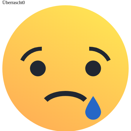
Überrascht
0