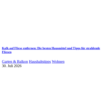
Kalk auf Fliese entfernen: Die besten Hausmittel und Tipps für strahlende
Fliesen
Garten & Balkon
Haushaltstipps
Wohnen
30. Juli 2026