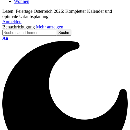
Wohnen
Lesen:
Feiertage Österreich 2026: Kompletter Kalender und
optimale Urlaubsplanung
Anmelden
Benachrichtigung
Mehr anzeigen
Schriftgröße
Aa
ändern