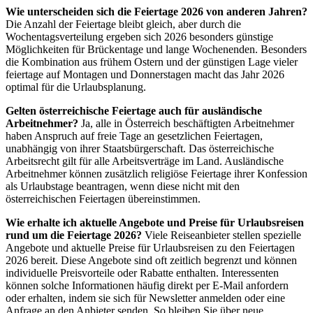
Wie unterscheiden sich die Feiertage 2026 von anderen Jahren?
Die Anzahl der Feiertage bleibt gleich, aber durch die
Wochentagsverteilung ergeben sich 2026 besonders günstige
Möglichkeiten für Brückentage und lange Wochenenden. Besonders
die Kombination aus frühem Ostern und der günstigen Lage vieler
feiertage auf Montagen und Donnerstagen macht das Jahr 2026
optimal für die Urlaubsplanung.
Gelten österreichische Feiertage auch für ausländische
Arbeitnehmer?
Ja, alle in Österreich beschäftigten Arbeitnehmer
haben Anspruch auf freie Tage an gesetzlichen Feiertagen,
unabhängig von ihrer Staatsbürgerschaft. Das österreichische
Arbeitsrecht gilt für alle Arbeitsverträge im Land. Ausländische
Arbeitnehmer können zusätzlich religiöse Feiertage ihrer Konfession
als Urlaubstage beantragen, wenn diese nicht mit den
österreichischen Feiertagen übereinstimmen.
Wie erhalte ich aktuelle Angebote und Preise für Urlaubsreisen
rund um die Feiertage 2026?
Viele Reiseanbieter stellen spezielle
Angebote und aktuelle Preise für Urlaubsreisen zu den Feiertagen
2026 bereit. Diese Angebote sind oft zeitlich begrenzt und können
individuelle Preisvorteile oder Rabatte enthalten. Interessenten
können solche Informationen häufig direkt per E-Mail anfordern
oder erhalten, indem sie sich für Newsletter anmelden oder eine
Anfrage an den Anbieter senden. So bleiben Sie über neue