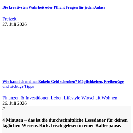
Die kreativsten Wahrheit oder Pflicht Fragen für jeden Anlass
Freizeit
27. Juli 2026
Wie kann ich meinen Enkeln Geld schenken? Möglichkeiten, Freibeträge
und wichtige Tipps
Finanzen & Investitionen
Leben
Lifestyle
Wirtschaft
Wohnen
26. Juli 2026
//
4 Minuten – das ist die durchschnittliche Lesedauer für deinen
täglichen Wissens-Kick, frisch gelesen in einer Kaffeepause.