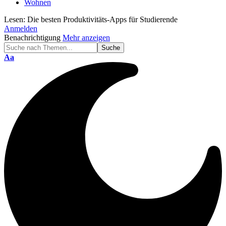
Wohnen
Lesen:
Die besten Produktivitäts-Apps für Studierende
Anmelden
Benachrichtigung
Mehr anzeigen
Schriftgröße
Aa
ändern