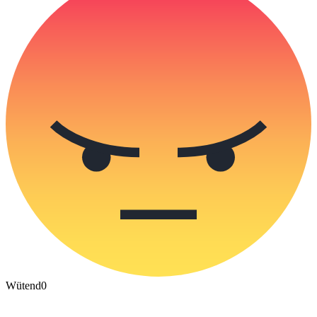
Wütend
0