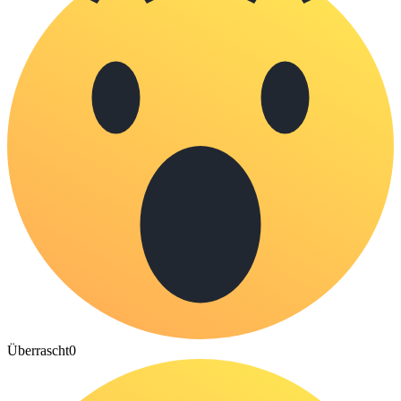
Überrascht
0