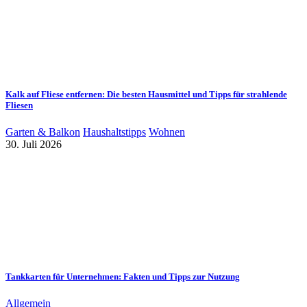
Kalk auf Fliese entfernen: Die besten Hausmittel und Tipps für strahlende
Fliesen
Garten & Balkon
Haushaltstipps
Wohnen
30. Juli 2026
Tankkarten für Unternehmen: Fakten und Tipps zur Nutzung
Allgemein