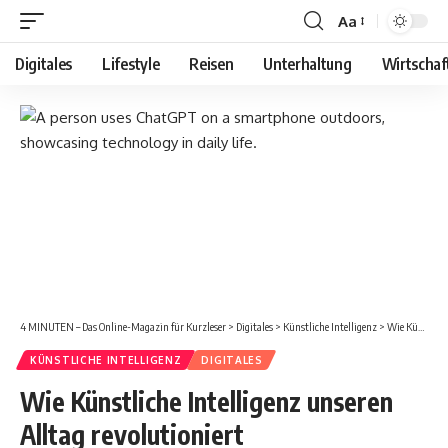
Aa
Schriftgröße
ändern
Digitales
Lifestyle
Reisen
Unterhaltung
Wirtschaf
4 MINUTEN – Das Online-Magazin für Kurzleser
>
Digitales
>
Künstliche Intelligenz
>
Wie Künstliche Intelligenz unseren Alltag revolutioniert
KÜNSTLICHE INTELLIGENZ
DIGITALES
Wie Künstliche Intelligenz unseren
Alltag revolutioniert