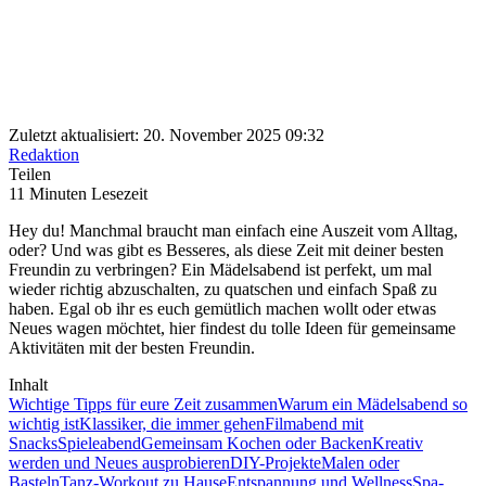
Zuletzt aktualisiert: 20. November 2025 09:32
Redaktion
Teilen
11 Minuten Lesezeit
Hey du! Manchmal braucht man einfach eine Auszeit vom Alltag,
oder? Und was gibt es Besseres, als diese Zeit mit deiner besten
Freundin zu verbringen? Ein Mädelsabend ist perfekt, um mal
wieder richtig abzuschalten, zu quatschen und einfach Spaß zu
haben. Egal ob ihr es euch gemütlich machen wollt oder etwas
Neues wagen möchtet, hier findest du tolle Ideen für gemeinsame
Aktivitäten mit der besten Freundin.
Inhalt
Wichtige Tipps für eure Zeit zusammen
Warum ein Mädelsabend so
wichtig ist
Klassiker, die immer gehen
Filmabend mit
Snacks
Spieleabend
Gemeinsam Kochen oder Backen
Kreativ
werden und Neues ausprobieren
DIY-Projekte
Malen oder
Basteln
Tanz-Workout zu Hause
Entspannung und Wellness
Spa-