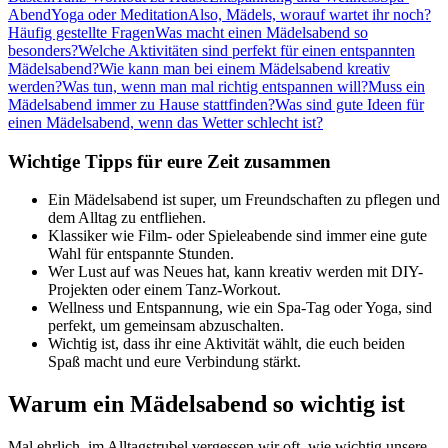
Abend
Yoga oder Meditation
Also, Mädels, worauf wartet ihr noch?
Häufig gestellte Fragen
Was macht einen Mädelsabend so
besonders?
Welche Aktivitäten sind perfekt für einen entspannten
Mädelsabend?
Wie kann man bei einem Mädelsabend kreativ
werden?
Was tun, wenn man mal richtig entspannen will?
Muss ein
Mädelsabend immer zu Hause stattfinden?
Was sind gute Ideen für
einen Mädelsabend, wenn das Wetter schlecht ist?
Wichtige Tipps für eure Zeit zusammen
Ein Mädelsabend ist super, um Freundschaften zu pflegen und
dem Alltag zu entfliehen.
Klassiker wie Film- oder Spieleabende sind immer eine gute
Wahl für entspannte Stunden.
Wer Lust auf was Neues hat, kann kreativ werden mit DIY-
Projekten oder einem Tanz-Workout.
Wellness und Entspannung, wie ein Spa-Tag oder Yoga, sind
perfekt, um gemeinsam abzuschalten.
Wichtig ist, dass ihr eine Aktivität wählt, die euch beiden
Spaß macht und eure Verbindung stärkt.
Warum ein Mädelsabend so wichtig ist
Mal ehrlich, im Alltagstrubel vergessen wir oft, wie wichtig unsere