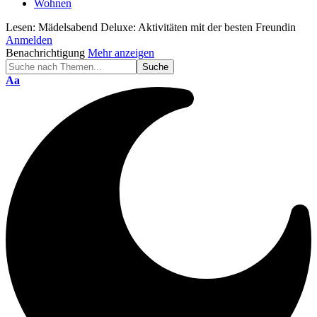
Wohnen
Lesen:
Mädelsabend Deluxe: Aktivitäten mit der besten Freundin
Anmelden
Benachrichtigung
Mehr anzeigen
Schriftgröße
Aa
ändern