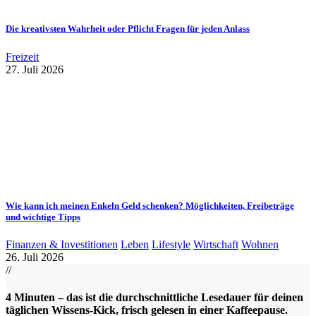
Die kreativsten Wahrheit oder Pflicht Fragen für jeden Anlass
Freizeit
27. Juli 2026
Wie kann ich meinen Enkeln Geld schenken? Möglichkeiten, Freibeträge
und wichtige Tipps
Finanzen & Investitionen
Leben
Lifestyle
Wirtschaft
Wohnen
26. Juli 2026
//
4 Minuten – das ist die durchschnittliche Lesedauer für deinen
täglichen Wissens-Kick, frisch gelesen in einer Kaffeepause.