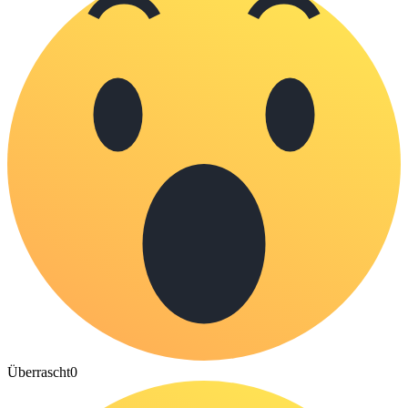
Überrascht
0