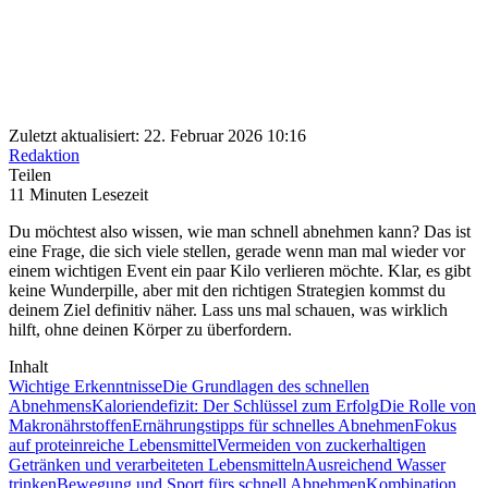
Zuletzt aktualisiert: 22. Februar 2026 10:16
Redaktion
Teilen
11 Minuten Lesezeit
Du möchtest also wissen, wie man schnell abnehmen kann? Das ist
eine Frage, die sich viele stellen, gerade wenn man mal wieder vor
einem wichtigen Event ein paar Kilo verlieren möchte. Klar, es gibt
keine Wunderpille, aber mit den richtigen Strategien kommst du
deinem Ziel definitiv näher. Lass uns mal schauen, was wirklich
hilft, ohne deinen Körper zu überfordern.
Inhalt
Wichtige Erkenntnisse
Die Grundlagen des schnellen
Abnehmens
Kaloriendefizit: Der Schlüssel zum Erfolg
Die Rolle von
Makronährstoffen
Ernährungstipps für schnelles Abnehmen
Fokus
auf proteinreiche Lebensmittel
Vermeiden von zuckerhaltigen
Getränken und verarbeiteten Lebensmitteln
Ausreichend Wasser
trinken
Bewegung und Sport fürs schnell Abnehmen
Kombination