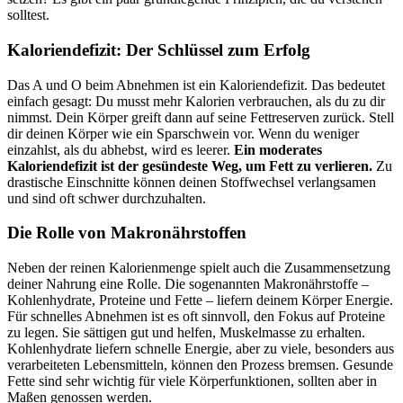
solltest.
Kaloriendefizit: Der Schlüssel zum Erfolg
Das A und O beim Abnehmen ist ein Kaloriendefizit. Das bedeutet
einfach gesagt: Du musst mehr Kalorien verbrauchen, als du zu dir
nimmst. Dein Körper greift dann auf seine Fettreserven zurück. Stell
dir deinen Körper wie ein Sparschwein vor. Wenn du weniger
einzahlst, als du abhebst, wird es leerer.
Ein moderates
Kaloriendefizit ist der gesündeste Weg, um Fett zu verlieren.
Zu
drastische Einschnitte können deinen Stoffwechsel verlangsamen
und sind oft schwer durchzuhalten.
Die Rolle von Makronährstoffen
Neben der reinen Kalorienmenge spielt auch die Zusammensetzung
deiner Nahrung eine Rolle. Die sogenannten Makronährstoffe –
Kohlenhydrate, Proteine und Fette – liefern deinem Körper Energie.
Für schnelles Abnehmen ist es oft sinnvoll, den Fokus auf Proteine
zu legen. Sie sättigen gut und helfen, Muskelmasse zu erhalten.
Kohlenhydrate liefern schnelle Energie, aber zu viele, besonders aus
verarbeiteten Lebensmitteln, können den Prozess bremsen. Gesunde
Fette sind sehr wichtig für viele Körperfunktionen, sollten aber in
Maßen genossen werden.