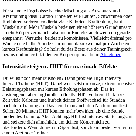
Für schnelle Ergebnisse ist eine Mischung aus Ausdauer- und
Krafttraining ideal. Cardio-Einheiten wie Laufen, Schwimmen oder
Radfahren verbrennen direkt viele Kalorien. Krafttraining baut
Muskeln auf. Mehr Muskeln bedeuten einen höheren Grundumsatz
– dein Körper verbraucht also mehr Energie, auch wenn du gerade
entspannst. Versuche, beides zu kombinieren. Vielleicht dreimal pro
Woche eine halbe Stunde Cardio und dazu zweimal pro Woche ein
kurzes Krafttraining? So holst du das Beste aus deiner Trainingszeit
heraus und unterstützt deinen Körper optimal beim
Abnehmen
.
Intensität steigern: HIIT für maximale Effekte
Du willst noch mehr rausholen? Dann probiere High-Intensity
Interval Training (HIIT). Dabei wechselst du kurze, extrem intensive
Belastungsphasen mit kurzen Erholungsphasen ab. Das ist
anstrengend, aber unglaublich effektiv. HIIT verbrennt in kurzer
Zeit viele Kalorien und kurbelt deinen Stoffwechsel für Stunden
nach dem Training an. Das nennt man auch den Nachbrenneffekt.
Schon 20 Minuten HIIT können mehr bewirken als eine Stunde
moderates Training. Aber Achtung: HIIT ist intensiv. Starte langsam
und steigere dich allmählich, um deinen Körper nicht zu
überfordern. Wenn du neu im Sport bist, sprich am besten vorher mit
einem Arzt oder Trainer.