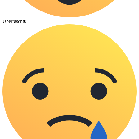
Überrascht
0