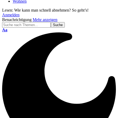
Wohnen
Lesen:
Wie kann man schnell abnehmen? So geht’s!
Anmelden
Benachrichtigung
Mehr anzeigen
Schriftgröße
Aa
ändern