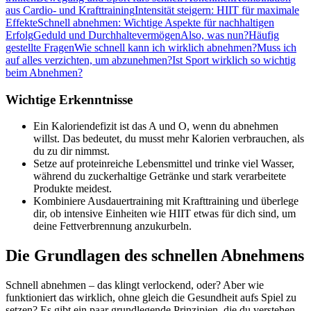
aus Cardio- und Krafttraining
Intensität steigern: HIIT für maximale
Effekte
Schnell abnehmen: Wichtige Aspekte für nachhaltigen
Erfolg
Geduld und Durchhaltevermögen
Also, was nun?
Häufig
gestellte Fragen
Wie schnell kann ich wirklich abnehmen?
Muss ich
auf alles verzichten, um abzunehmen?
Ist Sport wirklich so wichtig
beim Abnehmen?
Wichtige Erkenntnisse
Ein Kaloriendefizit ist das A und O, wenn du abnehmen
willst. Das bedeutet, du musst mehr Kalorien verbrauchen, als
du zu dir nimmst.
Setze auf proteinreiche Lebensmittel und trinke viel Wasser,
während du zuckerhaltige Getränke und stark verarbeitete
Produkte meidest.
Kombiniere Ausdauertraining mit Krafttraining und überlege
dir, ob intensive Einheiten wie HIIT etwas für dich sind, um
deine Fettverbrennung anzukurbeln.
Die Grundlagen des schnellen Abnehmens
Schnell abnehmen – das klingt verlockend, oder? Aber wie
funktioniert das wirklich, ohne gleich die Gesundheit aufs Spiel zu
setzen? Es gibt ein paar grundlegende Prinzipien, die du verstehen